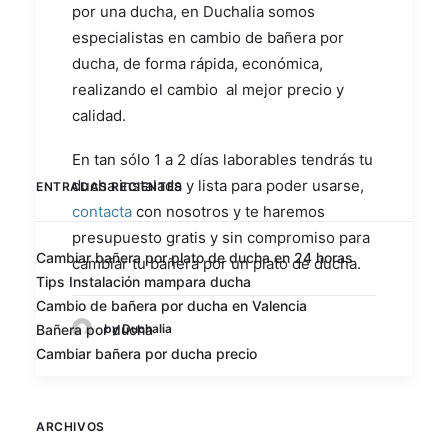
por una ducha, en Duchalia somos
especialistas en cambio de bañera por
ducha, de forma rápida, económica,
realizando el cambio al mejor precio y
calidad.
En tan sólo 1 a 2 días laborables tendrás tu
ducha instalada y lista para poder usarse,
ENTRADAS RECIENTES
contacta
con nosotros y te haremos
presupuesto gratis y sin compromiso para
Cambiar bañera por plato de ducha en 24 horas
cambiar tu bañera por un plato de ducha.
Tips Instalación mampara ducha
Cambio de bañera por ducha en Valencia
by Duchalia
Bañera por ducha
Cambiar bañera por ducha precio
ARCHIVOS